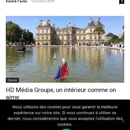
Suivre l'actu
-
5 octobre 2018
0
Conso
HD Média Groupe, un intérieur comme on
aime
Suivre l'actu
-
15 mai 2018
0
Nous utilisons des cookies pour vous garantir la meilleure
expérience sur notre site. Si vous continuez à utiliser ce
dernier, nous considérerons que vous acceptez l'utilisation des
cookies.