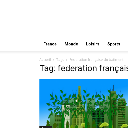
France
Monde
Loisirs
Sports
Accueil
Tags
Federation française du batiment
Tag: federation frança