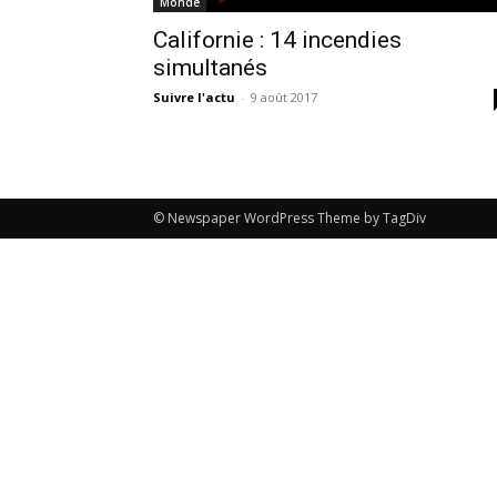
Monde
Californie : 14 incendies
simultanés
Suivre l'actu
-
9 août 2017
© Newspaper WordPress Theme by TagDiv