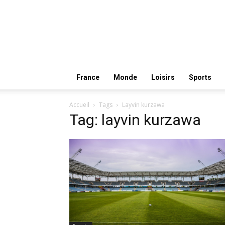
France
Monde
Loisirs
Sports
Accueil
Tags
Layvin kurzawa
Tag: layvin kurzawa