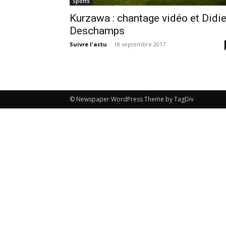
Sports
Kurzawa : chantage vidéo et Didie
Deschamps
Suivre l'actu
-
18 septembre 2017
© Newspaper WordPress Theme by TagDiv