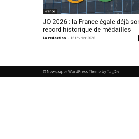
France
JO 2026 : la France égale déjà so
record historique de médailles
La redaction
-
16 février 2026
© Newspaper WordPress Theme by TagDiv