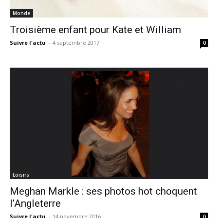
Monde
Troisième enfant pour Kate et William
Suivre l'actu
-
4 septembre 2017
0
Loisirs
Meghan Markle : ses photos hot choquent
l’Angleterre
Suivre l'actu
-
14 novembre 2016
0