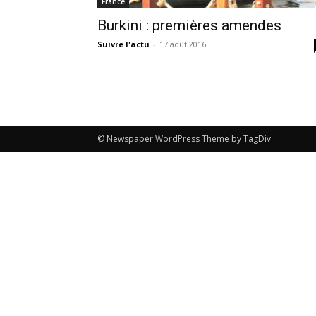
France
Burkini : premières amendes
Suivre l'actu
-
17 août 2016
© Newspaper WordPress Theme by TagDiv