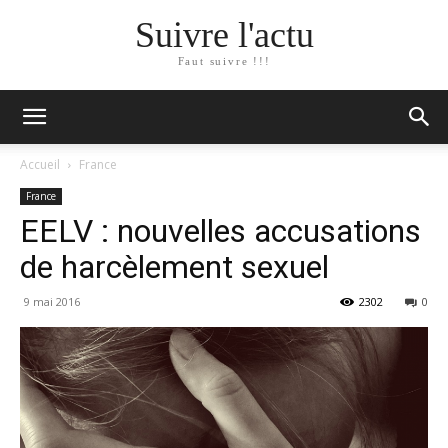
Suivre l'actu
Faut suivre !!!
Accueil
France
France
EELV : nouvelles accusations
de harcèlement sexuel
9 mai 2016
2302
0