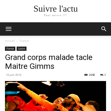
Suivre l'actu
Faut suivre !!!
Accueil
France
France
Loisirs
Grand corps malade tacle
Maitre Gimms
16 juin 2016
2658
0