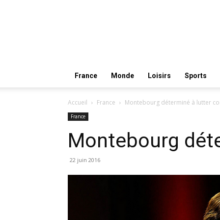
France
Monde
Loisirs
Sports
Accueil
France
Montebourg déterminé à lutter co
France
Montebourg déter
22 juin 2016