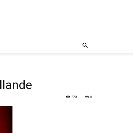
llande
2201
0