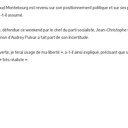
rnaud Montebourg est revenu sur son positionnement politique et sur ses p
a-t-il assumé.
, défendue ce weekend par le chef du parti socialiste, Jean-Christophe Ca
on d’Audrey Pulvar a fait part de son incertitude.
erte, je ferai usage de ma liberté », a-t-il ainsi expliqué, précisant que 
 très réaliste ».