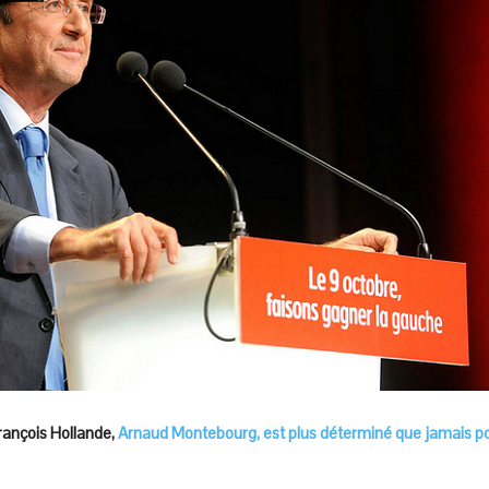
rançois Hollande,
Arnaud Montebourg, est plus déterminé que jamais pou