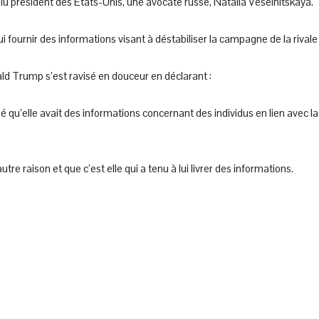
élu président des Etats-Unis, une avocate russe, Natalia Veselnitskaya.
i fournir des informations visant à déstabiliser la campagne de la rivale
nald Trump s’est ravisé en douceur en déclarant :
 qu’elle avait des informations concernant des individus en lien avec la
utre raison et que c’est elle qui a tenu à lui livrer des informations.