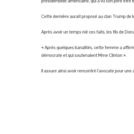
présidentielle américaine, qui a vu son père être 
Cette dernière aurait proposé au clan Trump de lu
Après avoir un temps nié ces faits, les fils de Do
« Après quelques banalités, cette femme a affirmé
démocrate et qui soutenaient Mme Clinton ».
Il assure ainsi avoir rencontré l’avocate pour une a