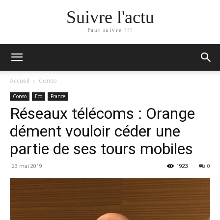
Suivre l'actu
Faut suivre !!!
Accueil
Conso
Conso
Eco
France
Réseaux télécoms : Orange
dément vouloir céder une
partie de ses tours mobiles
23 mai 2019
1923
0