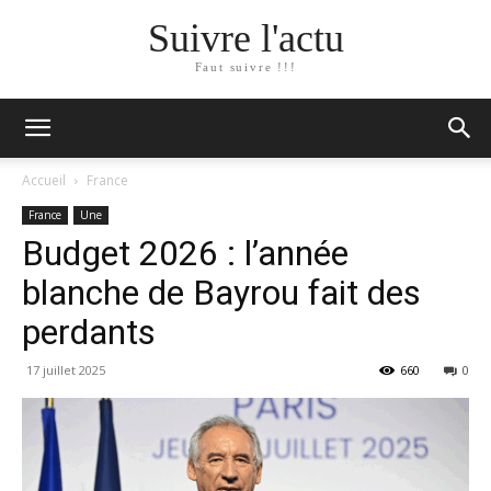
Suivre l'actu
Faut suivre !!!
Accueil
France
France
Une
Budget 2026 : l’année
blanche de Bayrou fait des
perdants
17 juillet 2025
660
0