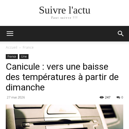
Suivre l'actu
Faut suivre !!!
Accueil
France
France
Une
Canicule : vers une baisse
des températures à partir de
dimanche
27 mai 2026
247
0