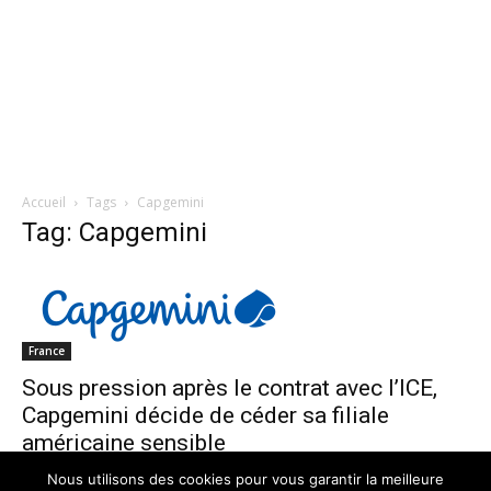
Accueil
Tags
Capgemini
Tag: Capgemini
France
Sous pression après le contrat avec l’ICE,
Capgemini décide de céder sa filiale
américaine sensible
La redaction
-
2 février 2026
0
Nous utilisons des cookies pour vous garantir la meilleure