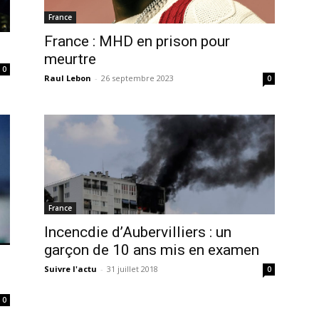
France
France : MHD en prison pour
meurtre
0
Raul Lebon
-
26 septembre 2023
0
France
Incencdie d’Aubervilliers : un
garçon de 10 ans mis en examen
Suivre l'actu
-
31 juillet 2018
0
0