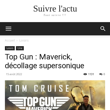
Suivre l'actu
Faut suivre !!!
Accueil
Loisirs
Loisirs
Une
Top Gun : Maverick,
décollage supersonique
15 août 2022
1131
0