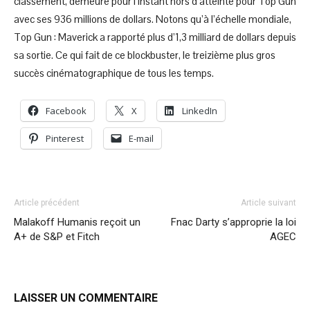
classement, demeure pour l’instant hors d’atteinte pour Top Gun
avec ses 936 millions de dollars. Notons qu’à l’échelle mondiale,
Top Gun : Maverick a rapporté plus d’1,3 milliard de dollars depuis
sa sortie. Ce qui fait de ce blockbuster, le treizième plus gros
succès cinématographique de tous les temps.
Facebook
X
LinkedIn
Pinterest
E-mail
Article précédent
Article suivant
Malakoff Humanis reçoit un
Fnac Darty s’approprie la loi
A+ de S&P et Fitch
AGEC
LAISSER UN COMMENTAIRE