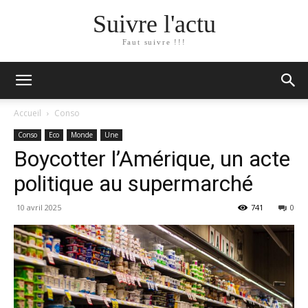
Suivre l'actu
Faut suivre !!!
Accueil
Conso
Conso
Eco
Monde
Une
Boycotter l’Amérique, un acte
politique au supermarché
10 avril 2025
741
0