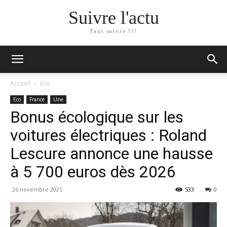
Suivre l'actu
Faut suivre !!!
Accueil
Eco
Eco
France
Une
Bonus écologique sur les
voitures électriques : Roland
Lescure annonce une hausse
à 5 700 euros dès 2026
26 novembre 2025
533
0