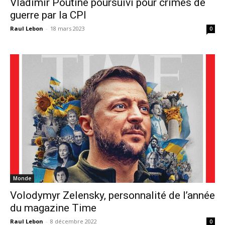
Vladimir Poutine poursuivi pour crimes de
guerre par la CPI
Raul Lebon
-
18 mars 2023
0
Monde
Volodymyr Zelensky, personnalité de l’année
du magazine Time
Raul Lebon
-
8 décembre 2022
0