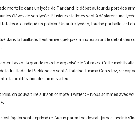
lade mortelle dans un lycée de Parkland, le débat autour du port des arme
r les élèves de son lycée. Plusieurs victimes sont à déplorer : une lycé
atales », a indiqué un policier. Un autre lycéen, touché par balle, est da
é tué dans la fusillade. Il est arrivé quelques minutes avant le début des 
.
ulement avant la grande marche organisée le 24 mars. Cette mobilisation
de la fusillade de Parkland en sont à l’origine. Emma Gonzalez, rescapée 
ntre la prolifération des armes à feu.
at Mills, on pouvait lire sur son compte Twitter : « Nous sommes avec vo
».
’est également exprimé : « Aucun parent ne devrait jamais avoir à s’inq