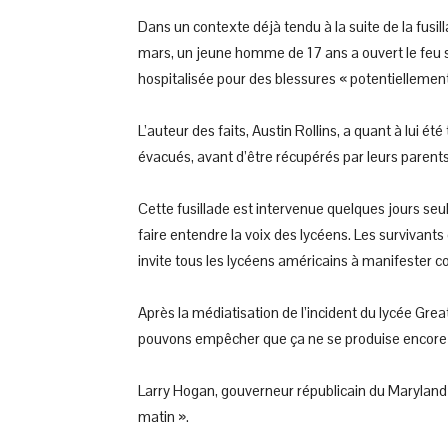
Dans un contexte déjà tendu à la suite de la fusil
mars, un jeune homme de 17 ans a ouvert le feu su
hospitalisée pour des blessures « potentiellement f
L’auteur des faits, Austin Rollins, a quant à lui ét
évacués, avant d’être récupérés par leurs parents
Cette fusillade est intervenue quelques jours se
faire entendre la voix des lycéens. Les survivants 
invite tous les lycéens américains à manifester co
Après la médiatisation de l’incident du lycée Gre
pouvons empêcher que ça ne se produise encore 
Larry Hogan, gouverneur républicain du Maryland s
matin ».