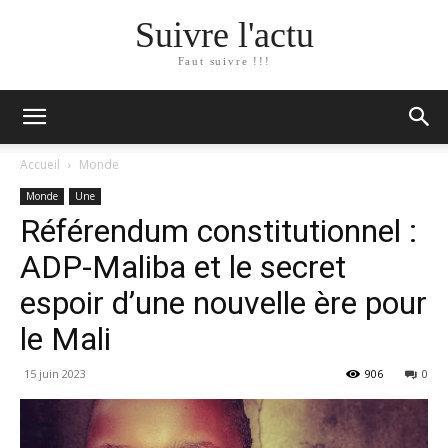
Suivre l'actu
Faut suivre !!!
Accueil
Monde
Monde
Une
Référendum constitutionnel :
ADP-Maliba et le secret
espoir d’une nouvelle ère pour
le Mali
15 juin 2023
906
0