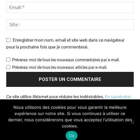
Enregistrer mon nom, email et site web dans ce navigateur
pour la prochaine fois que je commenterai.
Prévenez-moi de tous les nouveaux commentaires par e-mail.
Prévenez-moi de tous les nouveaux articles par e-mail.
Ce site utilise Akismet pour réduire les indésirables.
En savoir plus
sur la façon dont les données de vos commentaires sont traitées
.
Nous utilisons des cookies pour vous garantir la meilleure
expérience sur notre site. Si vous continuez à utiliser ce
dernier, nous considérerons que vous acceptez l'utilisation des
cookies.
Ok
© Newspaper WordPress Theme by TagDiv